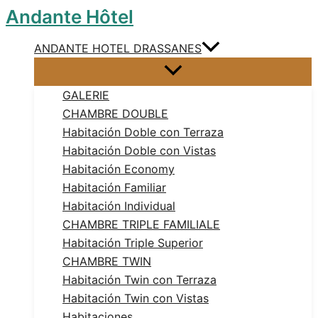
Andante Hôtel
Aller
au
ANDANTE HOTEL DRASSANES
contenu
GALERIE
CHAMBRE DOUBLE
Habitación Doble con Terraza
Habitación Doble con Vistas
Habitación Economy
Habitación Familiar
Habitación Individual
CHAMBRE TRIPLE FAMILIALE
Habitación Triple Superior
CHAMBRE TWIN
Habitación Twin con Terraza
Habitación Twin con Vistas
Habitaciones