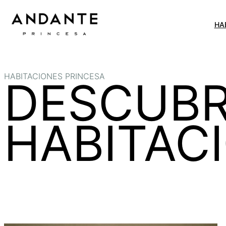
Ir
al
HA
contenido
HABITACIONES PRINCESA
DESCUBR
HABITAC