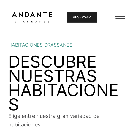
Ir
al
RESERVAR
contenido
HABITACIONES DRASSANES
DESCUBRE
NUESTRAS
HABITACIONE
S
Elige entre nuestra gran variedad de
habitaciones