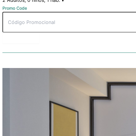
2 Adultos, 0 niños, 1 hab.
▾
Promo Code
RESERVAR