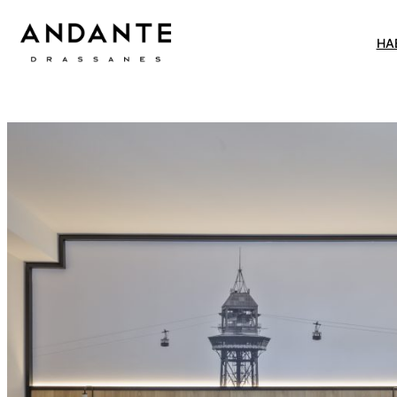
Ir
al
HA
contenido