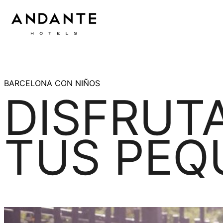
Ir
al
contenido
BARCELONA CON NIÑOS
DISFRUT
TUS PEQ