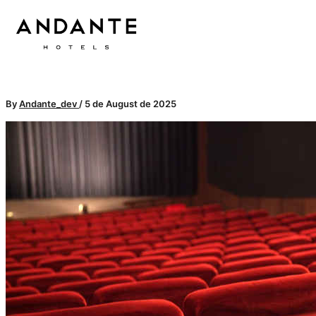
Skip
to
content
By
Andante_dev
/
5 de August de 2025